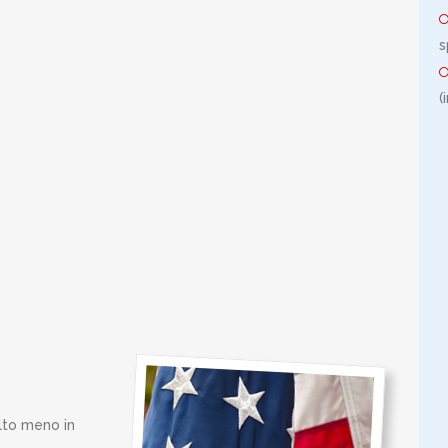
s
(
olto meno in