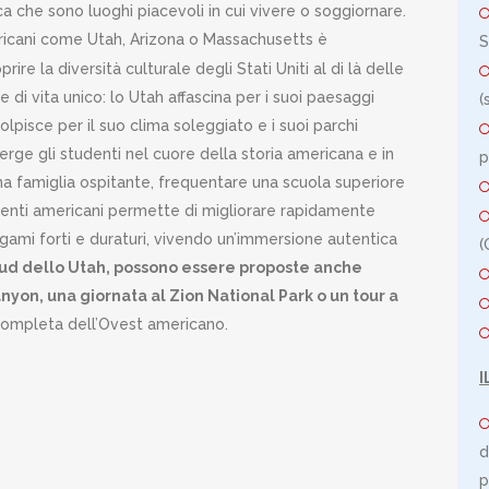
ica che sono luoghi piacevoli in cui vivere o soggiornare.
ericani come Utah, Arizona o Massachusetts è
S
e la diversità culturale degli Stati Uniti al di là delle
e di vita unico: lo Utah affascina per i suoi paesaggi
(
colpisce per il suo clima soleggiato e i suoi parchi
rge gli studenti nel cuore della storia americana e in
p
 famiglia ospitante, frequentare una scuola superiore
centi americani permette di migliorare rapidamente
gami forti e duraturi, vivendo un’immersione autentica
(
l sud dello Utah, possono essere proposte anche
anyon, una giornata al Zion National Park o un tour a
 completa dell’Ovest americano.
I
d
p