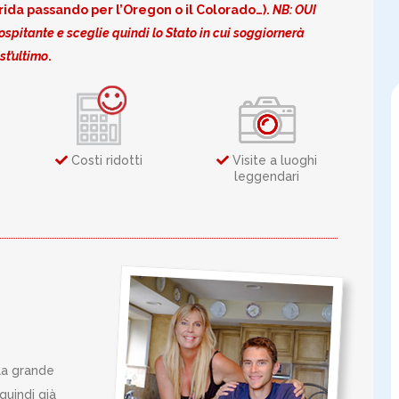
rida passando per l’Oregon o il Colorado…).
NB:
OUI
spitante e sceglie quindi lo Stato in cui soggiornerà
st’ultimo
.
Costi ridotti
Visite a luoghi
leggendari
la grande
quindi già