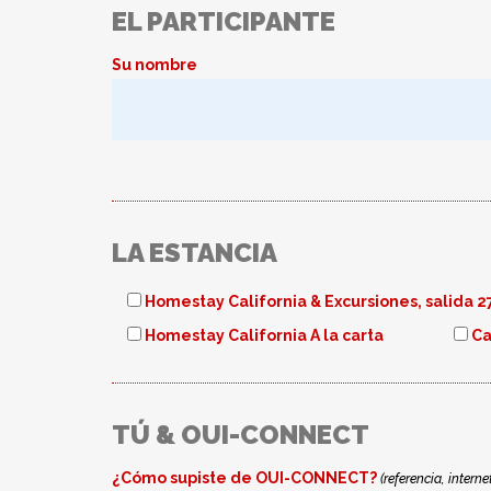
EL PARTICIPANTE
Su nombre
LA ESTANCIA
Homestay California & Excursiones, salida 2
Homestay California A la carta
Ca
TÚ & OUI-CONNECT
¿Cómo supiste de OUI-CONNECT?
(referencia, internet,